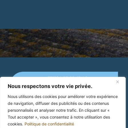
Police Municipale
Adresse : 2 Place Jean-Jaurès
Du Lundi au vendredi : 8h00 - 17h30
Mercredi : 8h00 - 12h00
04.67.89.41.46
pm@mairie-cruzy.fr
En cas d'absence et d'urgence : contactez la
+33(0)4 67 89 41 46
gendarmerie nationale en composant le 17.
Nous respectons votre vie privée.
Mairie de Cruzy
Nous utilisons des cookies pour améliorer votre expérience
de navigation, diffuser des publicités ou des contenus
2 Place Jean Jaurès
34 310 Cruzy
personnalisés et analyser notre trafic. En cliquant sur «
Tout accepter », vous consentez à notre utilisation des
cookies.
Politique de confidentialité
Mentions Légales
Politique de confidentialité