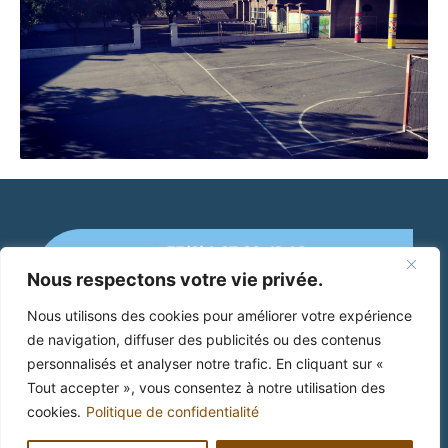
+33(0)4 67 89 41 46
Nous respectons votre vie privée.
Mairie de Cruzy
Nous utilisons des cookies pour améliorer votre expérience
de navigation, diffuser des publicités ou des contenus
2 Place Jean Jaurès
34 310 Cruzy
personnalisés et analyser notre trafic. En cliquant sur «
Tout accepter », vous consentez à notre utilisation des
cookies.
Politique de confidentialité
Mentions Légales
Politique de confidentialité