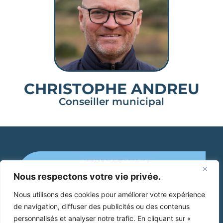
CHRISTOPHE ANDREU
Conseiller municipal
+33(0)4 67 89 41 46
Nous respectons votre vie privée.
Mairie de Cruzy
Nous utilisons des cookies pour améliorer votre expérience
de navigation, diffuser des publicités ou des contenus
2 Place Jean Jaurès
34 310 Cruzy
personnalisés et analyser notre trafic. En cliquant sur «