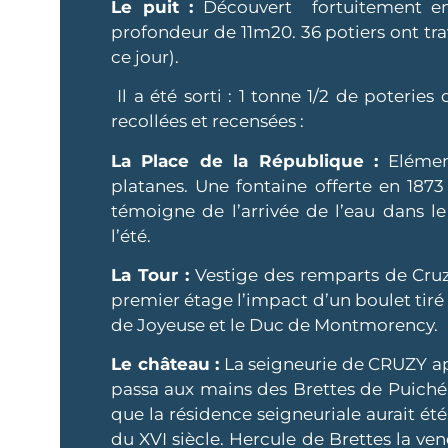
Le puit :
Découvert fortuitement en 
profondeur de 11m20. 36 potiers ont trava
ce jour).
Il a été sorti : 1 tonne 1/2 de poteries
recollées et recensées :
La Place de la République :
Elément
platanes. Une fontaine offerte en 1873
témoigne de l’arrivée de l’eau dans le 
l’été.
La Tour :
Vestige des remparts de Cruzy
premier étage l’impact d’un boulet tiré 
de Joyeuse et le Duc de Montmorency.
Le château :
La seigneurie de CRUZY ap
passa aux mains des Brettes de Puichéri
que la résidence seigneuriale aurait été 
du XVI siècle. Hercule de Brettes la ve