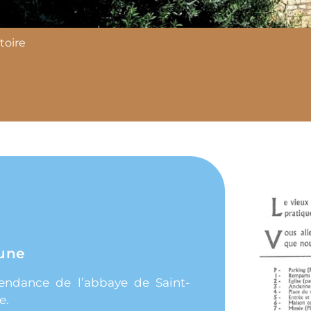
toire
mune
épendance de l’abbaye de Saint-
e.