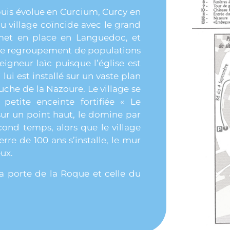
uis évolue en Curcium, Curcy en
du village coïncide avec le grand
met en place en Languedoc, et
le. Ce regroupement de populations
seigneur laïc puisque l’église est
ui est installé sur un vaste plan
gauche de la Nazoure. Le village se
petite enceinte fortifiée « Le
, sur un point haut, le domine par
second temps, alors que le village
erre de 100 ans s’installe, le mur
eux.
La porte de la Roque et celle du