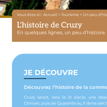
Vous êtes ici : Accueil > Tourisme > Un peu d’his
L'histoire de Cruzy
En quelques lignes, un peu d’histoire.
JE DÉCOUVRE
Découvrez l'histoire de la com
Cruzy serait, vers le IX siècle, une d
Chinian, puis de Quarante au X ième siècl