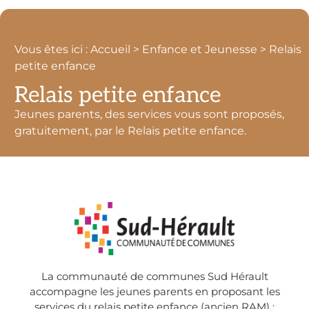
INSCRIPTION GARDERIE CANTINE
Elles se font via le site internet
8
Vous êtes ici : Accueil > Enfance et Jeunesse > Relais
petite enfance
INSCRIPTIONS
Relais petite enfance
Jeunes parents, des services vous sont proposés,
gratuitement, par le Relais petite enfance.
La communauté de communes Sud Hérault
accompagne les jeunes parents en proposant les
services du relais petite enfance (ancien RAM) :