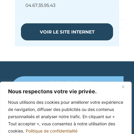
04.67.35.95.43
VOIR LE SITE INTERNET
+33(0)4 67 89 41 46
Nous respectons votre vie privée.
Mairie de Cruzy
Nous utilisons des cookies pour améliorer votre expérience
de navigation, diffuser des publicités ou des contenus
2 Place Jean Jaurès
34 310 Cruzy
personnalisés et analyser notre trafic. En cliquant sur «
Tout accepter », vous consentez à notre utilisation des
cookies.
Politique de confidentialité
Mentions Légales
Politique de confidentialité