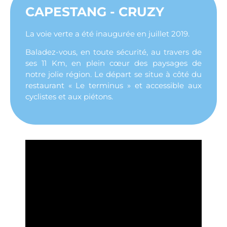
CAPESTANG - CRUZY
La voie verte a été inaugurée en juillet 2019.
Baladez-vous, en toute sécurité, au travers de
ses 11 Km, en plein cœur des paysages de
notre jolie région. Le départ se situe à côté du
restaurant « Le terminus » et accessible aux
cyclistes et aux piétons.