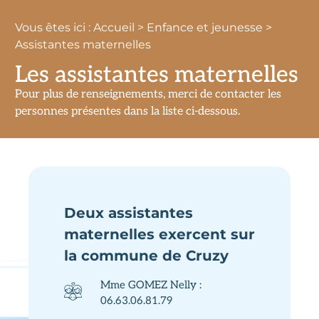
CANTINE
Vous êtes ici : Accueil > Enfance et jeunesse >
Elles se font via le site internet
Assistantes maternelles
Les assistantes maternelles
INSCRIPTIONS
Pour plus de renseignements, merci de contacter les
personnes présentes dans la liste ci-dessous.
Deux assistantes
maternelles exercent sur
la commune de Cruzy
Mme GOMEZ Nelly :
06.63.06.81.79