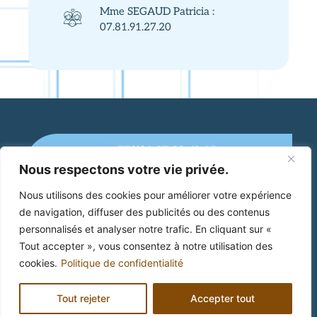
Mme SEGAUD Patricia :
07.81.91.27.20
+33(0)4 67 89 41 46
Nous respectons votre vie privée.
Mairie de Cruzy
Nous utilisons des cookies pour améliorer votre expérience
de navigation, diffuser des publicités ou des contenus
2 Place Jean Jaurès
34 310 Cruzy
personnalisés et analyser notre trafic. En cliquant sur «
Tout accepter », vous consentez à notre utilisation des
cookies.
Politique de confidentialité
Mentions Légales
Politique de confidentialité
Tout rejeter
Accepter tout
©2026 Mairie de Cruzy | Tous droits réservés | Site
web créé par STUDIO BOOST COMMUNICATION